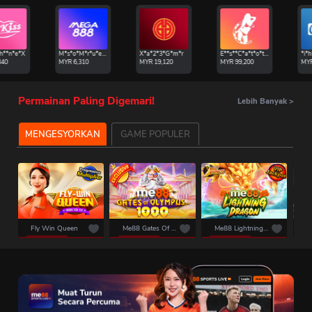
n*e*X
M*s*o*M*r*u*e*X
X*a*2*3*G*m*r
E**s**C*a*t*o*t*5
MYR
6,310
MYR
19,120
MYR
99,200
MYR
29
Permainan Paling Digemari!
Lebih Banyak
>
MENGESYORKAN
GAME POPULER
Fly Win Queen
Me88 Gates Of Olympus 1000
Me88 Lightning Dragon