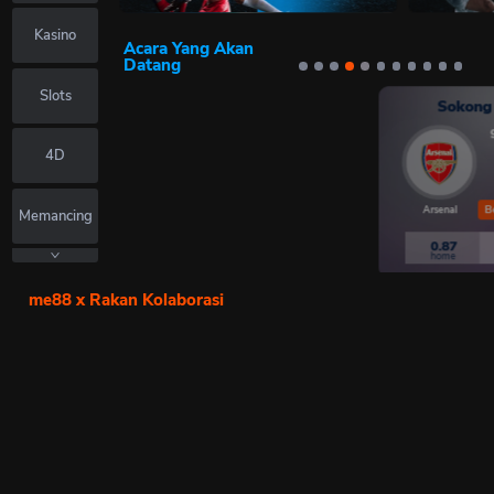
Kasino
Acara Yang Akan
Datang
Slots
Sokong pasukan anda!
So
9/8/2026
13:00
4D
VS
Bet Sekarang
Arsenal
Borussia
Memancing
Liverpool
Dortmund
0.87
0.5
0.93
0.80
home
HDP
away
home
Permainan
Pantas
me88 x Rakan Kolaborasi
Loteri