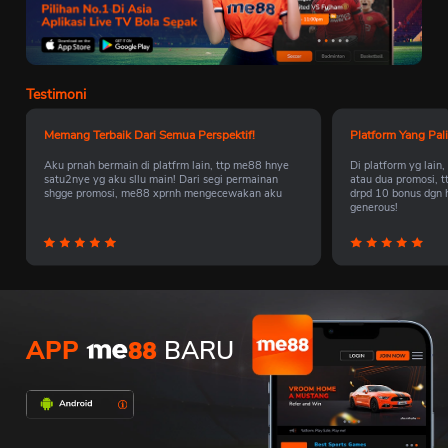
Testimoni
Memang Terbaik Dari Semua Perspektif!
Platform Yang Pa
Aku prnah bermain di platfrm lain, ttp me88 hnye
Di platform yg lain,
satu2nye yg aku sllu main! Dari segi permainan
atau dua promosi, t
shgge promosi, me88 xprnh mengecewakan aku
drpd 10 bonus dgn 
generous!
APP
BARU